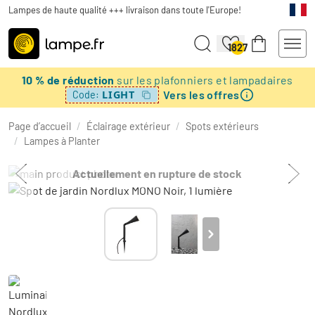
Lampes de haute qualité +++ livraison dans toute l'Europe!
1827
10 % de réduction
sur les plafonniers et lampadaires
Vers les offres
LIGHT
Code:
Page d’accueil
/
Éclairage extérieur
/
Spots extérieurs
/
Lampes à Planter
Actuellement en rupture de stock