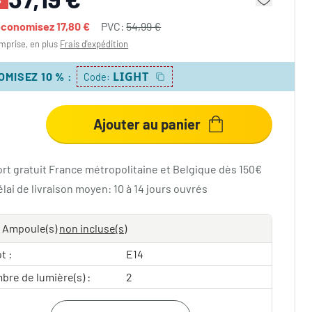
économisez
17,80 €
PVC:
54,99 €
mprise, en plus
Frais d'expédition
LIGHT
OMISEZ 10 %
:
Code:
Ajouter au panier
ort gratuit France métropolitaine et Belgique dès 150€
lai de livraison moyen: 10 à 14 jours ouvrés
Ampoule(s)
non incluse(s)
t :
E14
bre de lumière(s) :
2