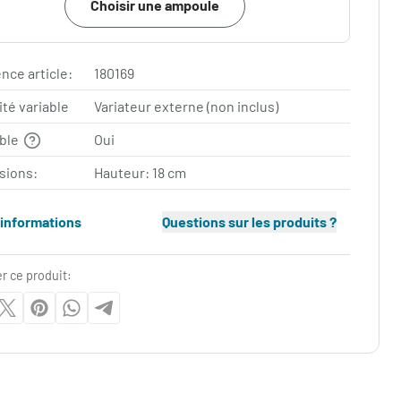
Choisir une ampoule
nce article:
180169
ité variable
Variateur externe (non inclus)
able
Oui
sions:
Hauteur: 18 cm
'informations
Questions sur les produits ?
r ce produit: