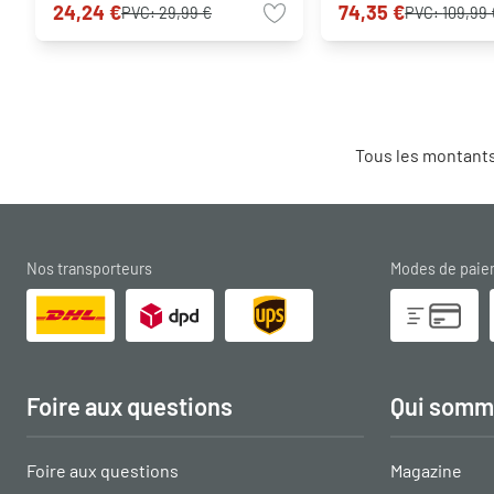
24,24 €
74,35 €
PVC:
29,99 €
PVC:
109,99 
Tous les montants
Nos transporteurs
Modes de pai
Foire aux questions
Qui somm
Foire aux questions
Magazine