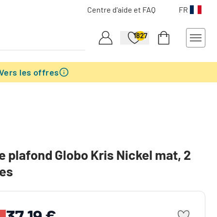
Centre d'aide et FAQ
FR
1827
Vers les offres
e plafond Globo Kris Nickel mat, 2
res
37,19 €
%