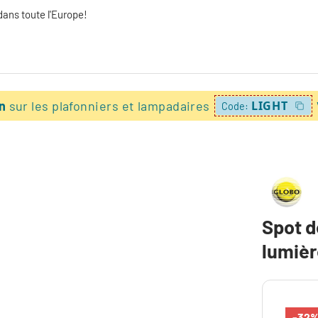
dans toute l'Europe!
on
sur les plafonniers et lampadaires
LIGHT
Code:
Spot d
lumiè
-32