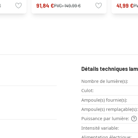
91,84 €
41,99 €
€
PVC:
149,99 €
P
Détails techniques la
Nombre de lumière(s):
Culot:
Ampoule(s) fournie(s):
Ampoule(s) remplaçable(s):
Puissance par lumière:
Intensité variable:
Alimentation électrique: