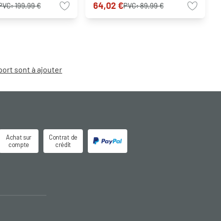
64,02 €
PVC:
199,99 €
PVC:
89,99 €
port sont à ajouter
Achat sur
Contrat de
compte
crédit