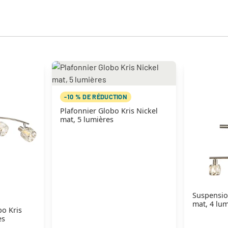
-10 % DE RÉDUCTION
Plafonnier Globo Kris Nickel
mat, 5 lumières
Suspensio
mat, 4 lum
bo Kris
es