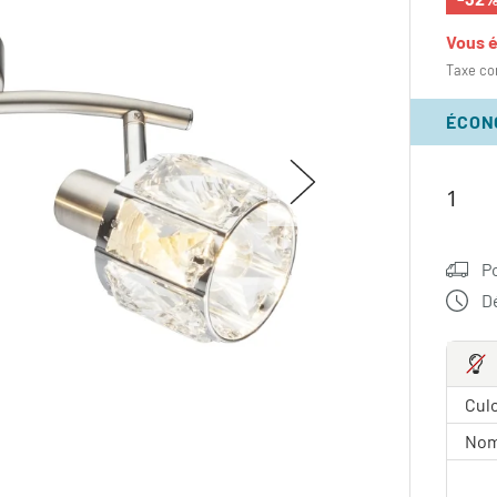
Vous 
Taxe co
ÉCON
P
Dé
Culo
Nom