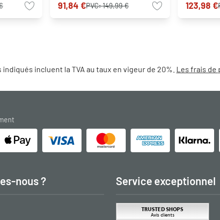
91,84 €
123,98 €
€
PVC:
149,99 €
 indiqués incluent la TVA au taux en vigeur de 20%.
Les frais de 
ement
es-nous ?
Service exceptionnel