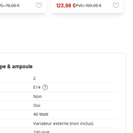
123,98 €
VC:
79,99 €
PVC:
199,99 €
mpe & ampoule
2
E14
Non
Oui
40 Watt
Variateur externe (non inclus)
230 Volt