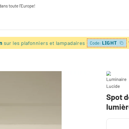
dans toute l'Europe!
on
sur les plafonniers et lampadaires
LIGHT
Code:
Spot d
lumiè