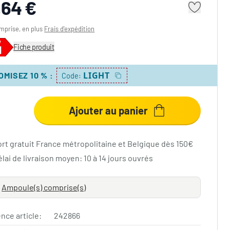
,64 €
mprise, en plus
Frais d'expédition
Fiche produit
LIGHT
OMISEZ 10 %
:
Code:
Ajouter au panier
ort gratuit France métropolitaine et Belgique dès 150€
lai de livraison moyen: 10 à 14 jours ouvrés
Ampoule(s) comprise(s)
nce article:
242866