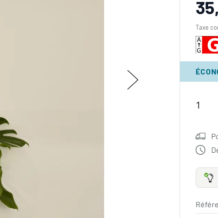
35
Taxe co
ÉCON
P
Dé
Référe