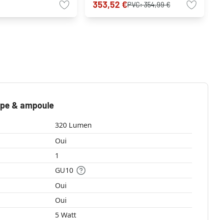
353,52 €
PVC:
354,99 €
mpe & ampoule
320 Lumen
Oui
1
GU10
Oui
Oui
5 Watt