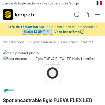
Lampes de haute qualité +++ livraison dans toute l'Europe!
10 % de réduction
sur les plafonniers et lampadaires
Vers les offres
LIGHT
Code:
Page d’accueil
/
Éclairage intérieur
/
Luminaires Encastrés
Spot encastrable Eglo FUEVA FLEX LED