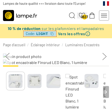
Lampes de haute qualité +++ livraison dans toute l'Europe!
1827
10 % de réduction
sur les plafonniers et lampadaires
Vers les offres
LIGHT
Code:
Page d’accueil
/
Éclairage intérieur
/
Luminaires Encastrés