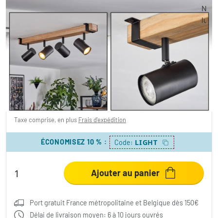
Storuma Plafonnier, Spot de plafond Écru,
Noir, 4 lumières
77,99 €
-40%
Vous économisez
52,00 €
PVC:
129,99 €
Taxe comprise, en plus
Frais d'expédition
ÉCONOMISEZ 10 %
:
LIGHT
Code:
Ajouter au panier
Port gratuit France métropolitaine et Belgique dès 150€
Délai de livraison moyen: 6 à 10 jours ouvrés