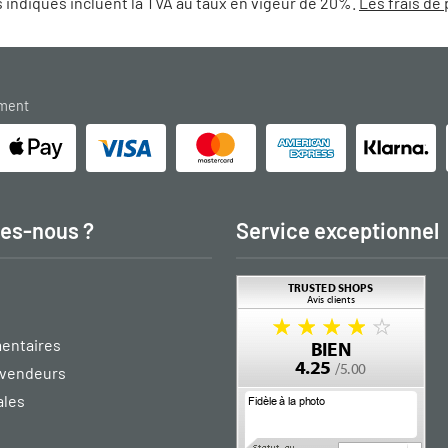
 indiqués incluent la TVA au taux en vigeur de 20%.
Les frais de 
ement
es-nous ?
Service exceptionnel
entaires
vendeurs
ales