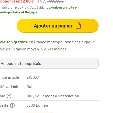
économisez
32,00 €
PVC:
1 099,99 €
mprise, en plus
Frais d'expédition
,
Livraison gratuite
en
métropolitaine et Belgique
Ajouter au panier
ivraison gratuite
en France métropolitaine et Belgique
élai de livraison moyen: 2 à 3 semaines
Ampoule(s) comprise(s)
nce article:
210037
ité variable
Oui
able
Oui , Seulement à l'installation
osité
5800 Lumen