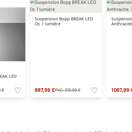
Suspension Bopp BREAK LED
Suspensi
Or, 1 lumière
Anthracite
REAK LED
887,99 €
1 067,99 
9 €
PVC:
919,99 €