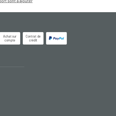
port sont à ajouter
Achat sur
Contrat de
compte
crédit