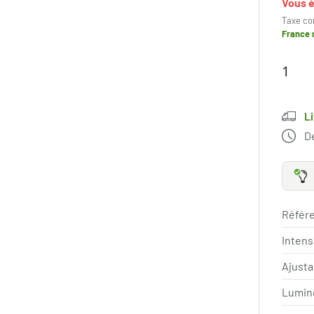
Vous 
Taxe co
France 
L
D
Référe
Intens
Ajust
Lumin