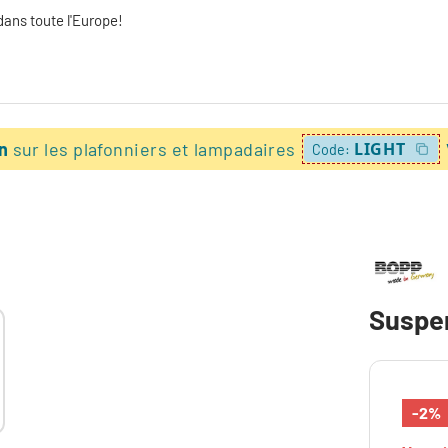
dans toute l'Europe!
on
sur les plafonniers et lampadaires
LIGHT
Code:
Suspen
-2%