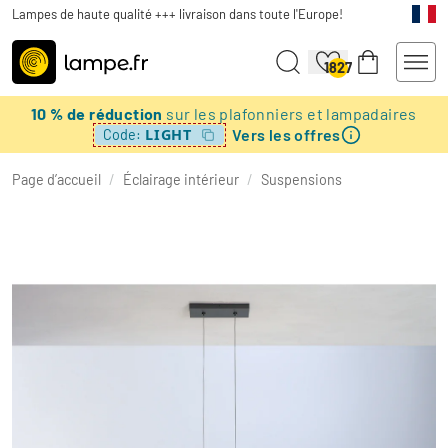
Lampes de haute qualité +++ livraison dans toute l'Europe!
1827
10 % de réduction
sur les plafonniers et lampadaires
Vers les offres
LIGHT
Code:
Page d’accueil
/
Éclairage intérieur
/
Suspensions