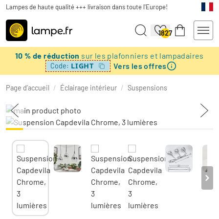
Lampes de haute qualité +++ livraison dans toute l'Europe!
1827
10 % de réduction
sur les plafonniers et lampadaires
Vers les offres
LIGHT
Code:
Page d’accueil
/
Éclairage intérieur
/
Suspensions