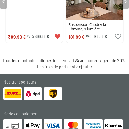
Suspension Capdevila
Chrome, 1 lumière
389,99 €
181,99 €
PVC:
399,99 €
PVC:
189,99 €
Tous les montants indiqués incluent la TVA au taux en vigeur de 20%.
Les frais de port sont à ajouter
Nos transporteurs
Modes de paiement