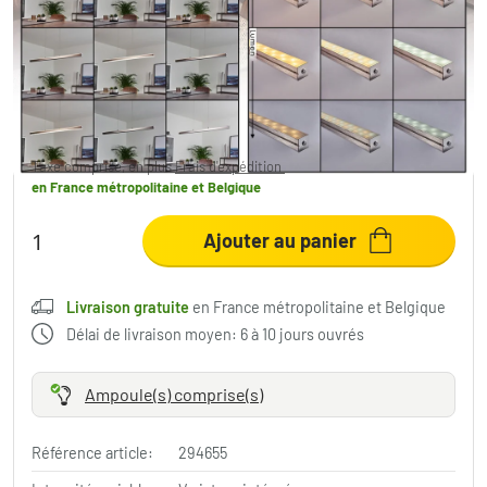
Suspension Goun LED Nickel mat, 2
lumières
220,99 €
-3%
Vous économisez
9,00 €
PVC:
229,99 €
Taxe comprise, en plus
Frais d'expédition
,
Livraison gratuite
en France métropolitaine et Belgique
Ajouter au panier
Livraison gratuite
en France métropolitaine et Belgique
Délai de livraison moyen: 6 à 10 jours ouvrés
Ampoule(s) comprise(s)
Référence article:
294655