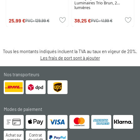
Luminaires Trio Brun, 2
lumières
25,99 €
38,25 €
PVC:
129,99 €
PVC:
41,99 €
Tous les montants indiqués incluent la TVA au taux en vigeur de 20%.
Les frais de port sont à ajouter
Nos transporteurs
Modes de paiement
Achat sur
Contrat
compte
de crédit