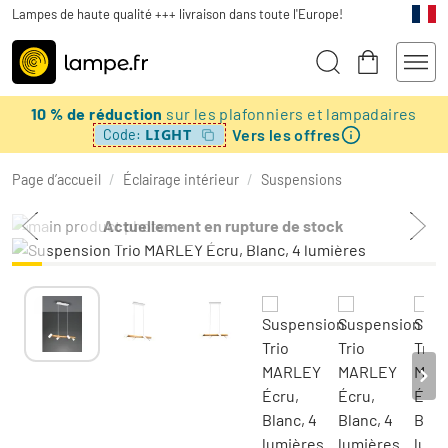
Lampes de haute qualité +++ livraison dans toute l'Europe!
10 % de réduction
sur les plafonniers et lampadaires
Vers les offres
LIGHT
Code:
Page d’accueil
/
Éclairage intérieur
/
Suspensions
Actuellement en rupture de stock