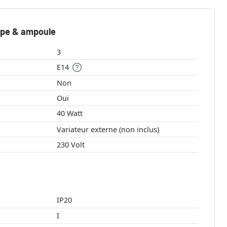
mpe & ampoule
3
E14
Non
Oui
40 Watt
Variateur externe (non inclus)
230 Volt
IP20
I