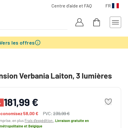
Centre d'aide et FAQ
FR
Vers les offres
sion Verbania Laiton, 3 lumières
181,99 €
%
économisez
58,00 €
PVC:
239,99 €
mprise, en plus
Frais d'expédition
,
Livraison gratuite
en
métropolitaine et Belgique