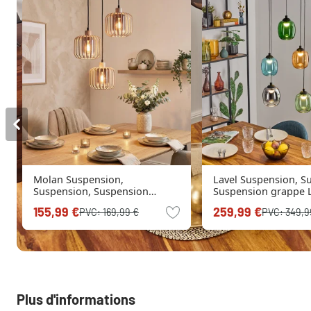
Molan Suspension,
Lavel Suspension, S
Suspension, Suspension
Suspension grappe L
grappe Sable, 3 lumières
lumière
155,99 €
259,99 €
PVC:
169,99 €
PVC:
349,9
Plus d'informations