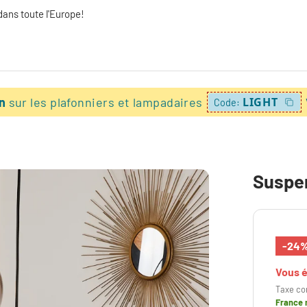
dans toute l'Europe!
on
sur les plafonniers et lampadaires
LIGHT
Code:
Suspen
-24
Vous 
Taxe co
France 