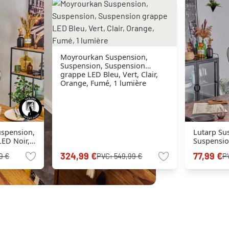
Moyrourkan Suspension,
Suspension, Suspension
grappe LED Bleu, Vert, Clair,
Orange, Fumé, 1 lumière
uspension,
Lutarp Su
ED Noir, 1
Suspensio
grappe Or,
324,99 €
77,99 €
9 €
PVC:
549,99 €
P
3 lumière