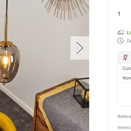
L
Dé
Culo
Nom
Référe
Intens