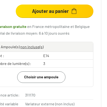
Ajouter au panier
ivraison gratuite
en France métropolitaine et Belgique
lai de livraison moyen: 6 à 10 jours ouvrés
Ampoule(s)
non incluse(s)
t :
E14
bre de lumière(s) :
3
Choisir une ampoule
nce article:
311170
ité variable
Variateur externe (non inclus)