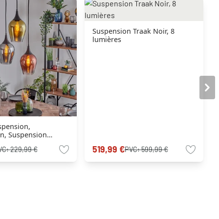
Suspension Traak Noir, 8
lumières
spension,
n, Suspension
 Clair, Cuivré, Fumé,
519,99 €
VC:
229,99 €
PVC:
599,99 €
s