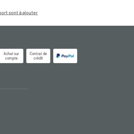
port sont à ajouter
Achat sur
Contrat de
compte
crédit