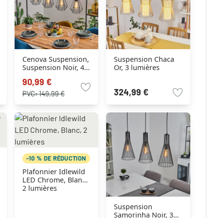
Cenova Suspension,
Suspension Chaca
Suspension Noir, 4
Or, 3 lumières
lumières
90,99 €
324,99 €
PVC:
149,99 €
-10 % DE RÉDUCTION
Plafonnier Idlewild
LED Chrome, Blanc,
2 lumières
Suspension
Samorinha Noir, 3