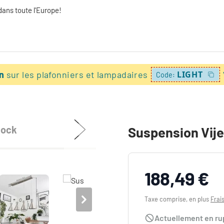
dans toute l'Europe!
on
sur les plafonniers et lampadaires
LIGHT
Code:
tock
Suspension Vije
188,49 €
Taxe comprise, en plus
Frai
Actuellement en ru