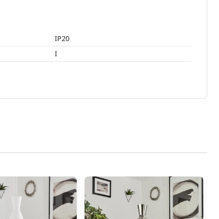
IP20
I