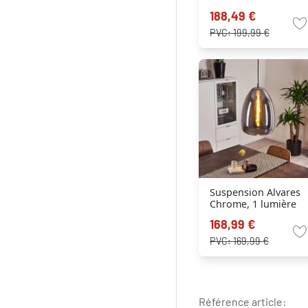
188,49 €
PVC:
199,99 €
Suspension Alvares
Chrome, 1 lumière
168,99 €
PVC:
169,99 €
Référence article: