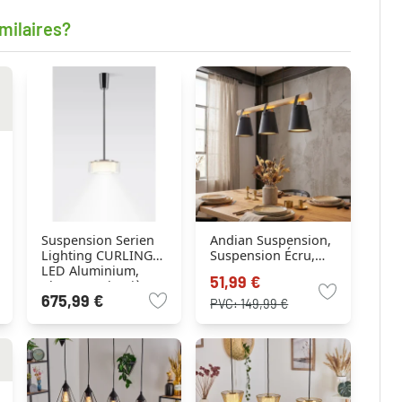
milaires?
Suspension Serien
Andian Suspension,
Lighting CURLING
Suspension Écru,
LED Aluminium,
Noir, 3 lumières
51,99 €
Chrome, 1 lumière
675,99 €
PVC:
149,99 €