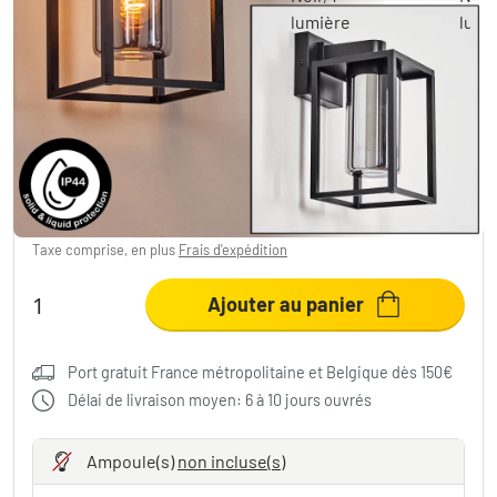
Trancozelos Lampe murale d´extérieur Noir,
1 lumière
58,49 €
-35%
Vous économisez
31,50 €
PVC:
89,99 €
Taxe comprise, en plus
Frais d'expédition
Ajouter au panier
Port gratuit France métropolitaine et Belgique dès 150€
Délai de livraison moyen: 6 à 10 jours ouvrés
Ampoule(s)
non incluse(s)