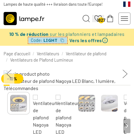
Lampes de haute qualité +++ livraison dans toute l'Europe!
1827
10 % de réduction
sur les plafonniers et lampadaires
Vers les offres
LIGHT
Code:
Page d’accueil
/
Ventilateurs
/
Ventilateur de plafond
/
Ventilateurs de Plafond Lumineux
-10%