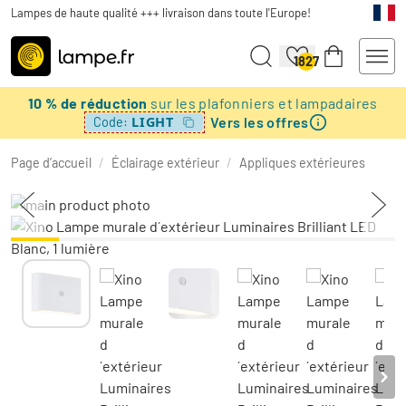
Lampes de haute qualité +++ livraison dans toute l'Europe!
1827
10 % de réduction
sur les plafonniers et lampadaires
Vers les offres
LIGHT
Code:
Page d’accueil
/
Éclairage extérieur
/
Appliques extérieures