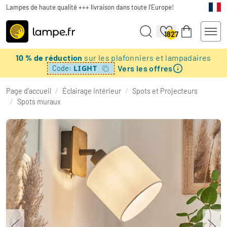
Lampes de haute qualité +++ livraison dans toute l'Europe!
1827
10 % de réduction
sur les plafonniers et lampadaires
Vers les offres
LIGHT
Code:
Page d’accueil
/
Éclairage intérieur
/
Spots et Projecteurs
/
Spots muraux