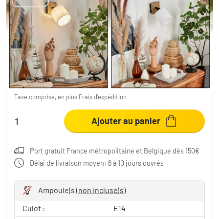
Applique murale Alsen Bois foncé, Noir, 1
lumière
23,99 €
-31%
Vous économisez
11,00 €
PVC:
34,99 €
Taxe comprise, en plus
Frais d'expédition
Ajouter au panier
Port gratuit France métropolitaine et Belgique dès 150€
Délai de livraison moyen: 6 à 10 jours ouvrés
Ampoule(s)
non incluse(s)
Culot :
E14