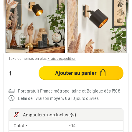
Applique murale Alsen Bois clair, Noir, 1
lumière
11,99 €
-65%
Vous économisez
23,00 €
PVC:
34,99 €
Taxe comprise, en plus
Frais d'expédition
Ajouter au panier
Port gratuit France métropolitaine et Belgique dès 150€
Délai de livraison moyen: 6 à 10 jours ouvrés
Ampoule(s)
non incluse(s)
Culot :
E14