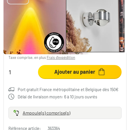
Applique murale Indore LED Aluminium, 2
lumières
77,99 €
-42%
Vous économisez
57,00 €
PVC:
134,99 €
Taxe comprise, en plus
Frais d'expédition
Ajouter au panier
Port gratuit France métropolitaine et Belgique dès 150€
Délai de livraison moyen: 6 à 10 jours ouvrés
Ampoule(s) comprise(s)
Référence article:
363364