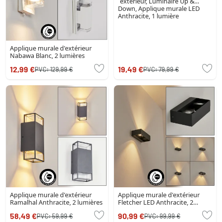
´extérieur, Luminaire Up &
Down, Applique murale LED
Anthracite, 1 lumière
Applique murale d'extérieur
Nabawa Blanc, 2 lumières
12,99 €
19,49 €
PVC:
129,99 €
PVC:
79,99 €
Applique murale d'extérieur
Applique murale d'extérieur
Ramalhal Anthracite, 2 lumières
Fletcher LED Anthracite, 2
lumières
58,49 €
90,99 €
PVC:
59,99 €
PVC:
99,99 €