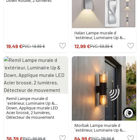
Down Rouille, 2 lumières
Halan Lampe murale d
´extérieur, Luminaire Up &
Down, Applique murale LED
19,49 €
12,99 €
PVC:
49,99 €
PVC:
59,99 €
Argenté, 2 lumières
Remil Lampe murale d
´extérieur, Luminaire Up &
Down, Applique murale LED
Acier brossé, 2 lumières,
Détecteur de mouvement
Morbak Lampe murale d
´extérieur, Luminaire Up &
Down Noir, 2 lumières
36,39 €
64,99 €
PVC:
99,99 €
PVC:
119,99 €