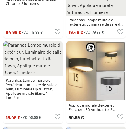
Chrome, 2 lumières
Paranhas Lampe murale d
´extérieur, Luminaire de salle de
bain, Luminaire Up & Down,
64,99 €
19,49 €
PVC:
119,99 €
PVC:
79,99 €
Applique murale Anthracite, 1
lumière
Paranhas Lampe murale d
´extérieur, Luminaire de salle de
bain, Luminaire Up & Down,
Applique murale Blanc, 1
lumière
Applique murale d'extérieur
Fletcher LED Anthracite, 2
lumières
19,49 €
90,99 €
PVC:
79,99 €