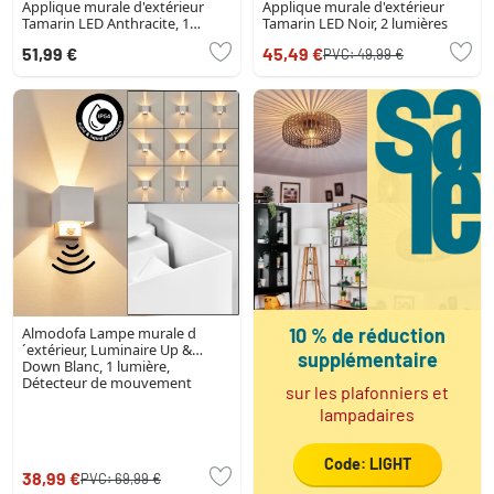
Applique murale d'extérieur
Applique murale d'extérieur
Tamarin LED Anthracite, 1
Tamarin LED Noir, 2 lumières
lumière
51,99 €
45,49 €
PVC:
49,99 €
Almodofa Lampe murale d
10 % de réduction
´extérieur, Luminaire Up &
supplémentaire
Down Blanc, 1 lumière,
Détecteur de mouvement
sur les plafonniers et
lampadaires
Code: LIGHT
38,99 €
PVC:
69,99 €