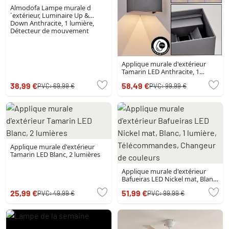
Almodofa Lampe murale d
´extérieur, Luminaire Up &
Down Anthracite, 1 lumière,
Détecteur de mouvement
Applique murale d'extérieur
Tamarin LED Anthracite, 1
lumière
38,99 €
58,49 €
PVC:
69,99 €
PVC:
99,99 €
Applique murale d'extérieur
Tamarin LED Blanc, 2 lumières
Applique murale d'extérieur
Bafueiras LED Nickel mat, Blanc,
1 lumière, Télécommandes,
25,99 €
51,99 €
PVC:
49,99 €
PVC:
99,99 €
Changeur de couleurs