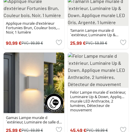
Applique murale d'extérieur
Fortunies Brun, Couleur bois,
Tamarin Lampe murale d
Noir, 1 lumière
´extérieur, Luminaire Up &
Down, Applique murale LED
90,99 €
25,99 €
PVC:
99,99 €
PVC:
59,99 €
Gris, Argenté, 1 lumière
Felor Lampe murale d´extérieur,
Luminaire Up & Down, Applique
murale LED Anthracite, 2
lumières, Détecteur de
mouvement
Gamas Lampe murale d
´extérieur, Luminaire de salle de
bain, Luminaire Up & Down,
25,99 €
45,49 €
PVC:
69,99 €
PVC:
99,99 €
Applique murale Blanc, 1