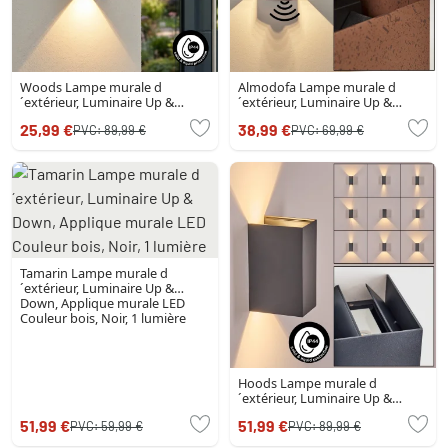
Woods Lampe murale d
Almodofa Lampe murale d
´extérieur, Luminaire Up &
´extérieur, Luminaire Up &
Down LED Couleur bois, Noir, 1
Down Rouille, 1 lumière,
25,99 €
38,99 €
PVC:
89,99 €
PVC:
69,99 €
lumière
Détecteur de mouvement
Tamarin Lampe murale d
´extérieur, Luminaire Up &
Down, Applique murale LED
Couleur bois, Noir, 1 lumière
Hoods Lampe murale d
´extérieur, Luminaire Up &
Down, Applique murale LED
51,99 €
51,99 €
PVC:
59,99 €
PVC:
89,99 €
Anthracite, 1 lumière