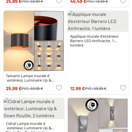
25,99 €
45,49 €
PVC:
59,99 €
PVC:
49,99 €
Rouille, Noir, 1 lumière
Applique murale d'extérieur
Barrero LED Anthracite, 1
lumière
Tamarin Lampe murale d
´extérieur, Luminaire Up &
Down, Applique murale LED
25,99 €
12,99 €
PVC:
59,99 €
PVC:
59,99 €
Cuivre, Noir, 1 lumière
Cidral Lampe murale d
´extérieur, Luminaire Up &