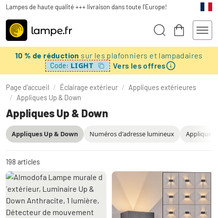
Lampes de haute qualité +++ livraison dans toute l'Europe!
10 % de réduction
sur les plafonniers et lampadaires
Vers les offres
LIGHT
Code:
Page d’accueil
/
Éclairage extérieur
/
Appliques extérieures
/
Appliques Up & Down
Appliques Up & Down
Appliques Up & Down
Numéros d'adresse lumineux
Appliques 
198
articles