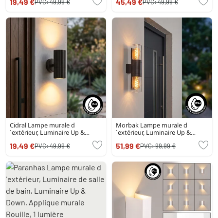
19,49 €
45,49 €
PVC:
49,99 €
PVC:
49,99 €
Cidral Lampe murale d
Morbak Lampe murale d
´extérieur, Luminaire Up &
´extérieur, Luminaire Up &
Down Noir, 2 lumières
Down Noir, 2 lumières
19,49 €
51,99 €
PVC:
49,99 €
PVC:
99,99 €