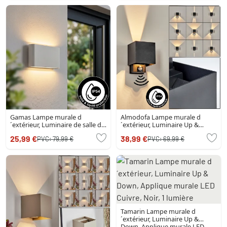
Gamas Lampe murale d
Almodofa Lampe murale d
´extérieur, Luminaire de salle de
´extérieur, Luminaire Up &
bain, Luminaire Up & Down,
Down Noir, 1 lumière, Détecteur
25,99 €
38,99 €
PVC:
79,99 €
PVC:
69,99 €
Applique murale Blanc, 1
de mouvement
lumière
Tamarin Lampe murale d
´extérieur, Luminaire Up &
Down, Applique murale LED