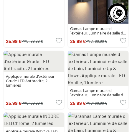
Gamas Lampe murale d
´extérieur, Luminaire de salle de
bain, Luminaire Up & Down,
25,99 €
25,99 €
PVC:
99,99 €
PVC:
69,99 €
Applique murale LED
Anthracite, 1 lumière
Applique murale d'extérieur
Grude LED Anthracite, 2
lumières
Gamas Lampe murale d
´extérieur, Luminaire de salle de
bain, Luminaire Up & Down,
25,99 €
25,99 €
PVC:
69,99 €
PVC:
69,99 €
Applique murale LED Rouille, 1
lumière
Applique murale INDORE LED