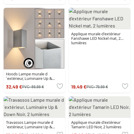
lumière
Applique murale d'extérieur
Fanshawe LED Nickel mat, 2
lumières
Hoods Lampe murale d
´extérieur, Luminaire Up &
Down, Applique murale LED
32,49 €
19,49 €
PVC:
89,99 €
PVC:
79,99 €
Argenté, 1 lumière
Travassos Lampe murale d
Applique murale d'extérieur
´extérieur, Luminaire Up &
Tamarin LED Noir, 2 lumières
Down Noir, 2 lumières