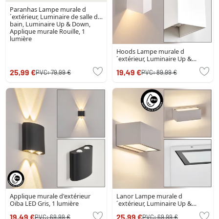
Paranhas Lampe murale d
´extérieur, Luminaire de salle de
bain, Luminaire Up & Down,
Applique murale Rouille, 1
lumière
Hoods Lampe murale d
´extérieur, Luminaire Up &
Down, Applique murale LED
25,99 €
19,49 €
PVC:
79,99 €
PVC:
89,99 €
Blanc, 1 lumière
Applique murale d'extérieur
Lanor Lampe murale d
Oiba LED Gris, 1 lumière
´extérieur, Luminaire Up &
Down, Applique murale LED
19,49 €
25,99 €
PVC:
69,99 €
PVC:
69,99 €
Blanc, 1 lumière