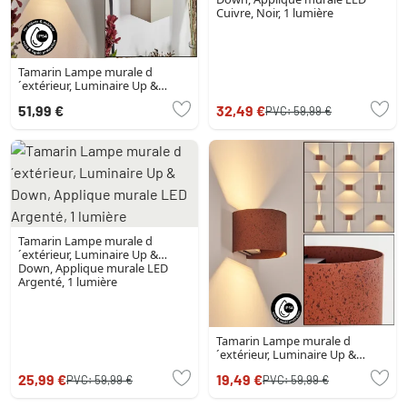
Cuivre, Noir, 1 lumière
Tamarin Lampe murale d
´extérieur, Luminaire Up &
Down, Applique murale LED
51,99 €
32,49 €
PVC:
59,99 €
Beige, 2 lumières
Tamarin Lampe murale d
´extérieur, Luminaire Up &
Down, Applique murale LED
Argenté, 1 lumière
Tamarin Lampe murale d
´extérieur, Luminaire Up &
Down, Applique murale LED
25,99 €
19,49 €
PVC:
59,99 €
PVC:
59,99 €
Rouille, Noir, 1 lumière