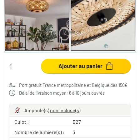
64,99 €
-63%
Vous économisez
115,00 €
PVC:
179,99 €
Taxe comprise, en plus
Frais d'expédition
ÉCONOMISEZ 10 %
:
LIGHT
Code:
Ajouter au panier
Port gratuit France métropolitaine et Belgique dès 150€
Délai de livraison moyen: 6 à 10 jours ouvrés
Ampoule(s)
non incluse(s)
Culot :
E27
Nombre de lumière(s) :
3