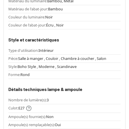
Matériau du luminaire:
Bambou, Métal
Matériau de l'abat-jour:
Bambou
Couleur du luminaire:
Noir
Couleur de l'abat-jour:
Écru , Noir
Style et caractéristiques
Type d'utilisation:
Intérieur
Pièce:
Salle à manger , Couloir , Chambre à coucher , Salon
Style:
Boho Style , Moderne , Scandinave
Forme:
Rond
Détails techniques lampe & ampoule
Nombre de lumière(s):
3
Culot:
E27
Ampoule(s) fournie(s):
Non
Ampoule(s) remplaçable(s):
Oui