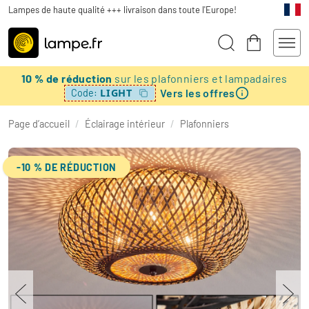
Lampes de haute qualité +++ livraison dans toute l'Europe!
10 % de réduction
sur les plafonniers et lampadaires
Vers les offres
LIGHT
Code:
Page d’accueil
/
Éclairage intérieur
/
Plafonniers
-10 % DE RÉDUCTION