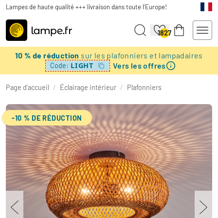
Lampes de haute qualité +++ livraison dans toute l'Europe!
1827
10 % de réduction
sur les plafonniers et lampadaires
Vers les offres
LIGHT
Code:
Page d’accueil
/
Éclairage intérieur
/
Plafonniers
-10 % DE RÉDUCTION