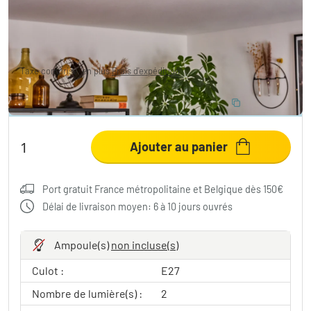
90,99 €
-39%
Vous économisez
59,00 €
PVC:
149,99 €
Taxe comprise, en plus
Frais d'expédition
ÉCONOMISEZ 10 %
:
LIGHT
Code:
Ajouter au panier
Port gratuit France métropolitaine et Belgique dès 150€
Délai de livraison moyen: 6 à 10 jours ouvrés
Ampoule(s)
non incluse(s)
Culot :
E27
Nombre de lumière(s) :
2