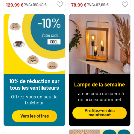
129,99 €
78,99 €
PVC:
190,40 €
PVC:
82,99 €
10% de réduction sur
Lampe de la semaine
tous les ventilateurs
Lampe coup de coeur à
Offrez-vous un peu de
un prix exceptionnel
fraîcheur
Profitez-en dès
maintenant
Vers les offres