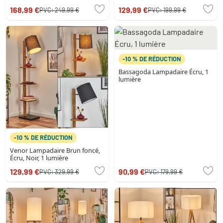
tissu noir pour salon
168,99 €
129,99 €
PVC:
249,99 €
PVC:
199,99 €
-10 % DE RÉDUCTION
Bassagoda Lampadaire Écru, 1
lumière
-10 % DE RÉDUCTION
Venor Lampadaire Brun foncé,
Écru, Noir, 1 lumière
129,99 €
90,99 €
PVC:
329,99 €
PVC:
179,99 €