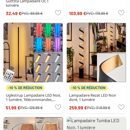
Guttsta Lampadaire Or, 1
lumière
32,49 €
103,99 €
PVC:
89,99 €
PVC:
179,99 €
-10 % DE RÉDUCTION
-10 % DE RÉDUCTION
Uglestrup Lampadaire LED Noir,
Lampadaire Rezat LED Noir
1 lumière, Télécommandes,
doré, 1 lumière
Changeur de couleurs
51,99 €
259,99 €
PVC:
129,99 €
PVC:
349,99 €