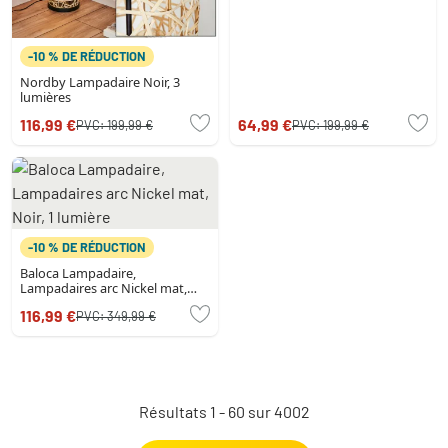
-10 % DE RÉDUCTION
Nordby Lampadaire Noir, 3
lumières
116,99 €
64,99 €
PVC:
199,99 €
PVC:
199,99 €
-10 % DE RÉDUCTION
Baloca Lampadaire,
Lampadaires arc Nickel mat,
Noir, 1 lumière
116,99 €
PVC:
349,99 €
Résultats 1 - 60 sur 4002