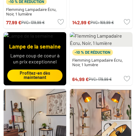
-10 % DE RÉDUCTION
Flemming Lampadaire Écru,
Noir, 1 lumière
77,99 €
142,99 €
PVC:
139,99 €
PVC:
169,99 €
Lampe de la semaine
-10 % DE RÉDUCTION
Lampe coup de coeur à
Flemming Lampadaire Écru,
un prix exceptionnel
Noir, 1 lumière
Profitez-en dès
maintenant
64,99 €
PVC:
179,99 €