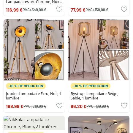
Lampadaires arc Chrome, Noir,
1 lumière, Abat-jour en tissu
116,99 €
77,99 €
PVC:
349,99 €
PVC:
159,99 €
-10 % DE RÉDUCTION
-10 % DE RÉDUCTION
Jupiter Lampadaire Écru, Noir, 1
Bystrup Lampadaire Beige,
lumière
Sable, 1 lumière
168,99 €
96,20 €
PVC:
219,99 €
PVC:
169,99 €