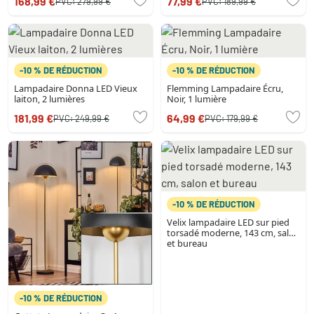
168,99 €
77,99 €
PVC:
279,99 €
PVC:
189,99 €
couleurs
-10 % DE RÉDUCTION
-10 % DE RÉDUCTION
Lampadaire Donna LED Vieux
Flemming Lampadaire Écru,
laiton, 2 lumières
Noir, 1 lumière
181,99 €
64,99 €
PVC:
249,99 €
PVC:
179,99 €
-10 % DE RÉDUCTION
Velix lampadaire LED sur pied
torsadé moderne, 143 cm, salon
et bureau
-10 % DE RÉDUCTION