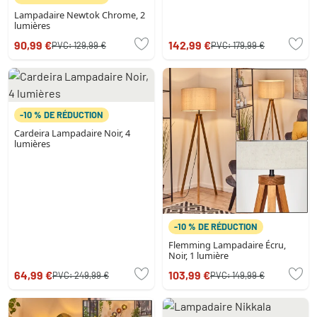
Lampadaire Newtok Chrome, 2
lumières
90,99 €
142,99 €
PVC:
129,99 €
PVC:
179,99 €
-10 % DE RÉDUCTION
Cardeira Lampadaire Noir, 4
lumières
-10 % DE RÉDUCTION
Flemming Lampadaire Écru,
Noir, 1 lumière
64,99 €
103,99 €
PVC:
249,99 €
PVC:
149,99 €