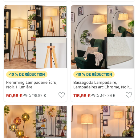
-10 % DE RÉDUCTION
-10 % DE RÉDUCTION
Flemming Lampadaire Écru,
Bassagoda Lampadaire,
Noir, 1 lumière
Lampadaires arc Chrome, Noir,
1 lumière, Abat-jour en tissu
90,99 €
116,99 €
PVC:
179,99 €
PVC:
349,99 €