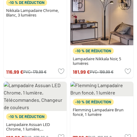
-10 % DE RÉDUCTION
Nikkala Lampadaire Chrome,
Blanc, 3 lumières
-10 % DE RÉDUCTION
Lampadaire Nikkala Noir, 5
lumières
116,99 €
181,99 €
PVC:
179,99 €
PVC:
199,99 €
-10 % DE RÉDUCTION
Flemming Lampadaire Brun
foncé, 1 lumière
-10 % DE RÉDUCTION
Lampadaire Assuan LED
Chrome, 1 lumière,
Télécommandes, Changeur de