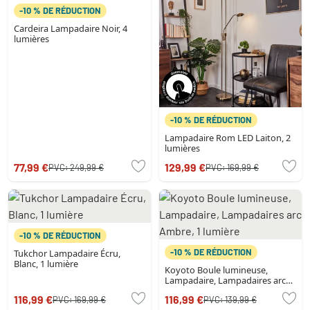
-10 % DE RÉDUCTION
Cardeira Lampadaire Noir, 4
lumières
-10 % DE RÉDUCTION
Lampadaire Rom LED Laiton, 2
lumières
77,99 €
129,99 €
PVC:
249,99 €
PVC:
169,99 €
-10 % DE RÉDUCTION
-10 % DE RÉDUCTION
Tukchor Lampadaire Écru,
Blanc, 1 lumière
Koyoto Boule lumineuse,
Lampadaire, Lampadaires arc
Ambre, 1 lumière
116,99 €
116,99 €
PVC:
169,99 €
PVC:
139,99 €