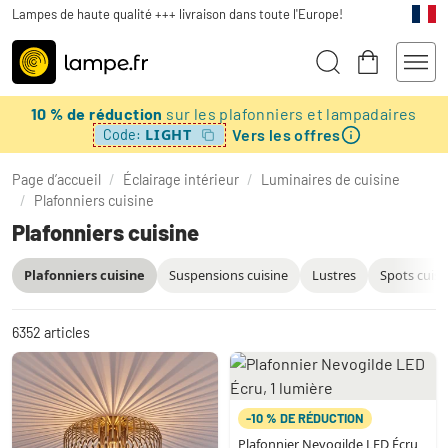
Lampes de haute qualité +++ livraison dans toute l'Europe!
10 % de réduction
sur les plafonniers et lampadaires
Vers les offres
LIGHT
Code:
Page d’accueil
/
Éclairage intérieur
/
Luminaires de cuisine
/
Plafonniers cuisine
Plafonniers cuisine
Plafonniers cuisine
Suspensions cuisine
Lustres
Spots cuisi
6352
articles
-10 % DE RÉDUCTION
Plafonnier Nevogilde LED Écru,