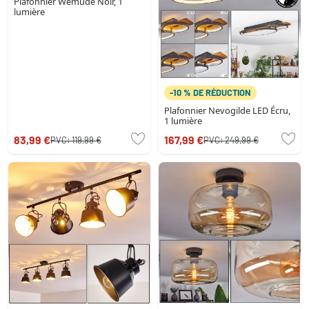
Plafonnier Wemude Noir, 1
lumière
-10 % DE RÉDUCTION
Plafonnier Nevogilde LED Écru,
1 lumière
83,99 €
167,99 €
PVC:
119,99 €
PVC:
249,99 €