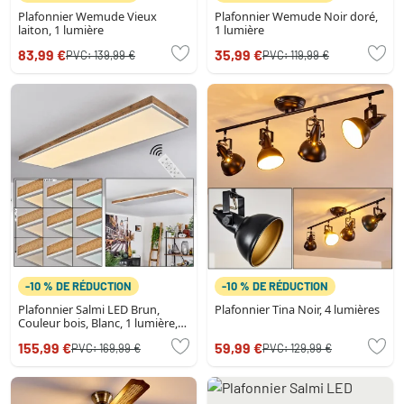
Plafonnier Wemude Vieux
Plafonnier Wemude Noir doré,
laiton, 1 lumière
1 lumière
83,99 €
35,99 €
PVC:
139,99 €
PVC:
119,99 €
-10 % DE RÉDUCTION
-10 % DE RÉDUCTION
Plafonnier Salmi LED Brun,
Plafonnier Tina Noir, 4 lumières
Couleur bois, Blanc, 1 lumière,
Télécommandes
155,99 €
59,99 €
PVC:
169,99 €
PVC:
129,99 €