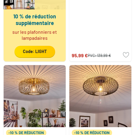
10 % de réduction
supplémentaire
sur les plafonniers et
lampadaires
Code: LIGHT
95,99 €
PVC:
139,99 €
-10 % DE RÉDUCTION
-10 % DE RÉDUCTION