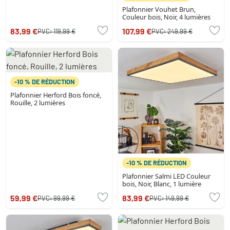
Plafonnier Vouhet Brun,
Couleur bois, Noir, 4 lumières
83,99 €
107,99 €
PVC:
119,99 €
PVC:
249,99 €
-10 % DE RÉDUCTION
Plafonnier Herford Bois foncé,
Rouille, 2 lumières
-10 % DE RÉDUCTION
Plafonnier Salmi LED Couleur
bois, Noir, Blanc, 1 lumière
59,99 €
83,99 €
PVC:
99,99 €
PVC:
149,99 €