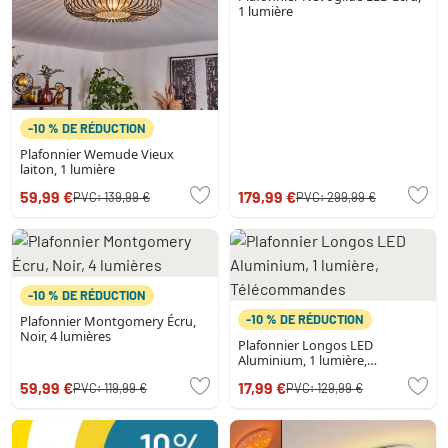
1 lumière
-10 % DE RÉDUCTION
Plafonnier Wemude Vieux
laiton, 1 lumière
59,99 €
179,99 €
PVC:
139,99 €
PVC:
299,99 €
-10 % DE RÉDUCTION
-10 % DE RÉDUCTION
Plafonnier Montgomery Écru,
Noir, 4 lumières
Plafonnier Longos LED
Aluminium, 1 lumière,
Télécommandes
59,99 €
17,99 €
PVC:
119,99 €
PVC:
129,99 €