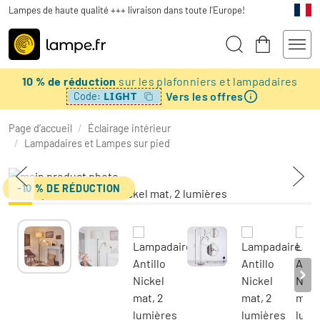
Lampes de haute qualité +++ livraison dans toute l'Europe!
10 % de réduction
sur les plafonniers et lampadaires
Vers les offres
LIGHT
Code:
Page d’accueil
/
Éclairage intérieur
/
Lampadaires et Lampes sur pied
-10 % DE RÉDUCTION