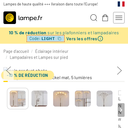
Lampes de haute qualité +++ livraison dans toute l'Europe!
10 % de réduction
sur les plafonniers et lampadaires
Vers les offres
LIGHT
Code:
Page d’accueil
/
Éclairage intérieur
/
Lampadaires et Lampes sur pied
-10 % DE RÉDUCTION