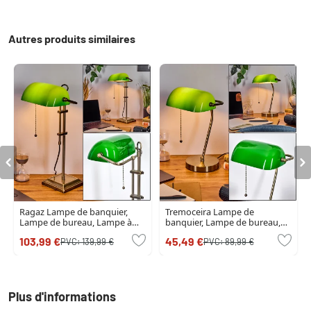
Autres produits similaires
Ragaz Lampe de banquier,
Tremoceira Lampe de
Lampe de bureau, Lampe à
banquier, Lampe de bureau,
poser Vieux laiton, 1 lumière
Lampe à poser Vieux laiton, 1
103,99 €
45,49 €
PVC:
139,99 €
PVC:
89,99 €
lumière
Plus d'informations