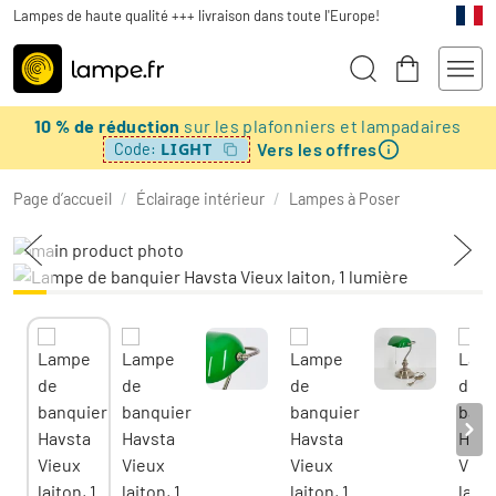
Lampes de haute qualité +++ livraison dans toute l'Europe!
10 % de réduction
sur les plafonniers et lampadaires
Vers les offres
LIGHT
Code:
Page d’accueil
/
Éclairage intérieur
/
Lampes à Poser