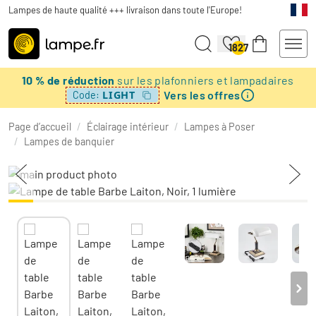
Lampes de haute qualité +++ livraison dans toute l'Europe!
1827
10 % de réduction
sur les plafonniers et lampadaires
Vers les offres
LIGHT
Code:
Page d’accueil
/
Éclairage intérieur
/
Lampes à Poser
/
Lampes de banquier