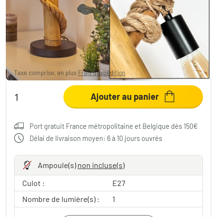
Lampe de table Riekje Écru, Noir, 1 lumière
90,99 €
-9%
Vous économisez
9,00 €
PVC:
99,99 €
Taxe comprise, en plus
Frais d'expédition
Ajouter au panier
Port gratuit France métropolitaine et Belgique dès 150€
Délai de livraison moyen: 6 à 10 jours ouvrés
Ampoule(s)
non incluse(s)
Culot :
E27
Nombre de lumière(s) :
1