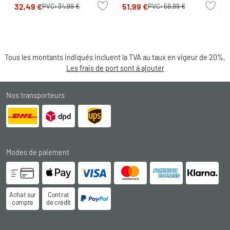
32,49 €
51,99 €
PVC:
34,99 €
PVC:
59,99 €
Tous les montants indiqués incluent la TVA au taux en vigeur de 20%.
Les frais de port sont à ajouter
Nos transporteurs
Modes de paiement
Achat sur
Contrat
compte
de crédit