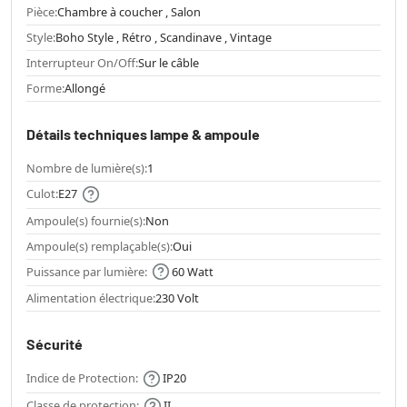
Pièce:
Chambre à coucher , Salon
Style:
Boho Style , Rétro , Scandinave , Vintage
Interrupteur On/Off:
Sur le câble
Forme:
Allongé
Détails techniques lampe & ampoule
Nombre de lumière(s):
1
Culot:
E27
Ampoule(s) fournie(s):
Non
Ampoule(s) remplaçable(s):
Oui
Puissance par lumière:
60 Watt
Alimentation électrique:
230 Volt
Sécurité
Indice de Protection:
IP20
Classe de protection:
II