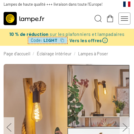
Lampes de haute qualité +++ livraison dans toute l'Europe!
10 % de réduction
sur les plafonniers et lampadaires
Vers les offres
LIGHT
Code:
Page d’accueil
/
Éclairage intérieur
/
Lampes à Poser