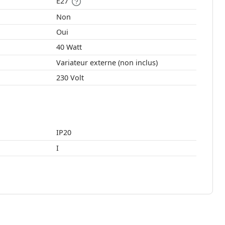
E27
Non
Oui
40 Watt
Variateur externe (non inclus)
230 Volt
IP20
I