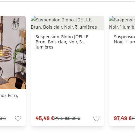
Suspension Globo JOELLE
Suspensio
Brun, Bois clair, Noir, 3
Noir, 1 lu
lumières
nds Écru,
45,49 €
97,49 €
9 €
PVC:
169,99 €
P