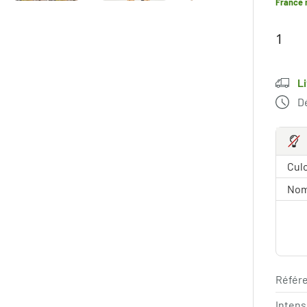
France 
L
Dé
Culo
Nom
Référe
Intens