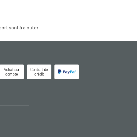
port sont à ajouter
Achat sur
Contrat de
compte
crédit