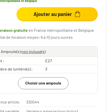
métropolitaine et Belgique
Ajouter au panier
ivraison gratuite
en France métropolitaine et Belgique
lai de livraison moyen: 6 à 10 jours ouvrés
Ampoule(s)
non incluse(s)
t :
E27
bre de lumière(s) :
3
Choisir une ampoule
nce article:
330044
ité variable
Variateur externe (non inclus)