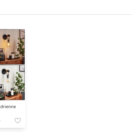
ndrienne
€