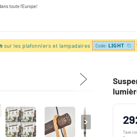
dans toute l'Europe!
on
sur les plafonniers et lampadaires
LIGHT
Code:
Suspen
lumiè
29
Taxe co