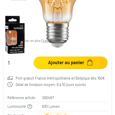
LED E27 6W 2700 Kelvin 600 Lumen
5,19 €
-48%
Vous économisez
4,80 €
PVC:
9,99 €
Taxe comprise, en plus
Frais d'expédition
Fiche produit
Ajouter au panier
Port gratuit France métropolitaine et Belgique dès 150€
Délai de livraison moyen: 6 à 10 jours ouvrés
Référence article:
260497
Luminosité
630 Lumen