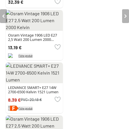
32,39 €
couleurs
Osram Vintage 1906 LED E27
2,5 Watt 200 Lumen 2000
Kelvin
13,19 €
Fiche produit
LEDVANCE SMART+ E27 14W
2700-6500 Kelvin 1521 Lumen
8,39 €
PVC:
20,49 €
Fiche produit