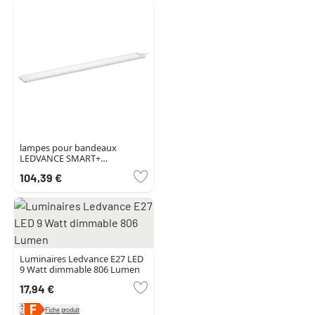
lampes pour bandeaux
LEDVANCE SMART+
UNDERCABINET Blanc, 1
104,39 €
lumière
Luminaires Ledvance E27 LED
9 Watt dimmable 806 Lumen
17,94 €
Fiche produit