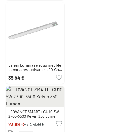
Linear Luminaire sous meuble
Luminaires Ledvance LED Gris,
1 lumière, Détecteur de
35,94 €
mouvement
LEDVANCE SMART+ GU10 5W
2700-6500 Kelvin 350 Lumen
23,99 €
PVC:
41,99 €