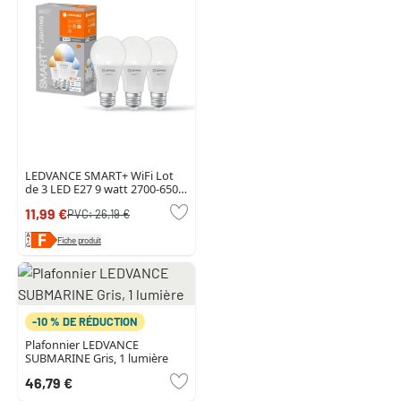
LEDVANCE SMART+ WiFi Lot
de 3 LED E27 9 watt 2700-6500
kelvin 806 lumen
11,99 €
PVC:
26,19 €
Fiche produit
-10 % DE RÉDUCTION
Plafonnier LEDVANCE
SUBMARINE Gris, 1 lumière
46,79 €