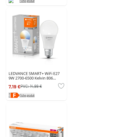
Fiche produit
LEDVANCE SMART+ WiFi E27
9W 2700-6500 Kelvin 806
Lumen
7,19 €
PVC:
14,99 €
Fiche produit