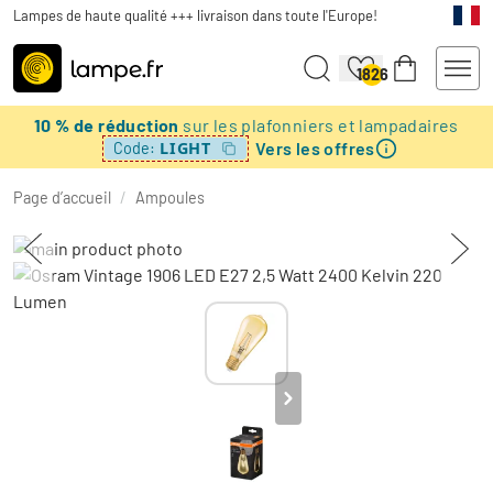
Lampes de haute qualité +++ livraison dans toute l'Europe!
1826
10 % de réduction
sur les plafonniers et lampadaires
Vers les offres
LIGHT
Code:
Page d’accueil
/
Ampoules