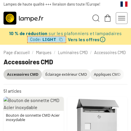
Lampes de haute qualité +++ livraison dans toute l'Europe!
10 % de réduction
sur les plafonniers et lampadaires
Vers les offres
LIGHT
Code:
Page d’accueil
/
Marques
/
Luminaires CMD
/
Accessoires CMD
Accessoires CMD
Accessoires CMD
Éclairage extérieur CMD
Appliques CMD
51
articles
Bouton de sonnette CMD Acier
inoxydable