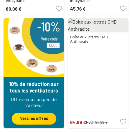
inoxydable
inoxydable
80,08 €
45,76 €
Boîte aux lettres CMD
Anthracite
10% de réduction sur
tous les ventilateurs
Offrez-vous un peu de
fraîcheur
Vers les offres
64,99 €
PVC:
94,99 €