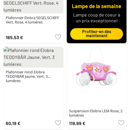
Lampe de la semaine
Lampe coup de coeur à
Plafonnier Elobra SEGELSCHIFF
un prix exceptionnel
Vert, Rose, 4 lumières
Profitez-en dès
maintenant
165,53 €
Plafonnier rond Elobra
TEDDYBÄR Jaune, Vert, 3
lumières
Suspension Elobra LEIA Rose, 2
lumières
60,19 €
119,99 €