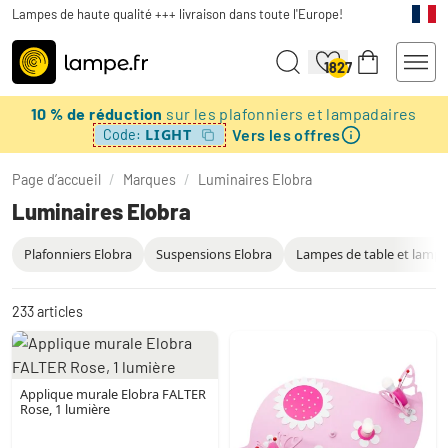
Lampes de haute qualité +++ livraison dans toute l'Europe!
1827
10 % de réduction
sur les plafonniers et lampadaires
Vers les offres
LIGHT
Code:
Page d’accueil
/
Marques
/
Luminaires Elobra
Luminaires Elobra
Plafonniers Elobra
Suspensions Elobra
Lampes de table et lampa
233
articles
Applique murale Elobra FALTER
Rose, 1 lumière