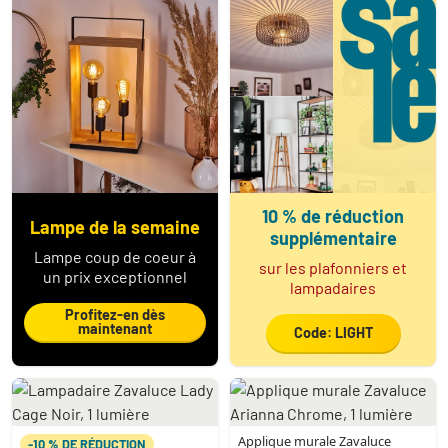
10 % de réduction
Lampe de la semaine
supplémentaire
Lampe coup de coeur à
sur les plafonniers et
un prix exceptionnel
lampadaires
Profitez-en dès
maintenant
Code: LIGHT
Applique murale Zavaluce
-10 % DE RÉDUCTION