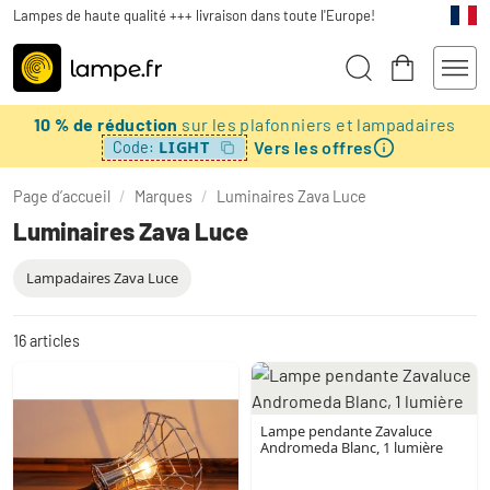
Lampes de haute qualité +++ livraison dans toute l'Europe!
10 % de réduction
sur les plafonniers et lampadaires
Vers les offres
LIGHT
Code:
Page d’accueil
/
Marques
/
Luminaires Zava Luce
Luminaires Zava Luce
Lampadaires Zava Luce
16
articles
Lampe pendante Zavaluce
Andromeda Blanc, 1 lumière