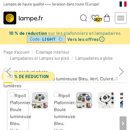
Lampes de haute qualité +++ livraison dans toute l'Europe!
1827
10 % de réduction
sur les plafonniers et lampadaires
Vers les offres
LIGHT
Code:
Page d’accueil
/
Éclairage intérieur
/
Lampadaires et Lampes sur pied
/
Lampadaires à globe
-10 % DE RÉDUCTION